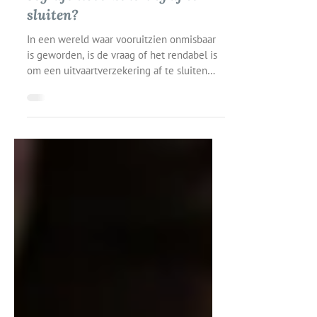
Is het de moeite waard om een
begrafenisverzekering af te
sluiten?
In een wereld waar vooruitzien onmisbaar
is geworden, is de vraag of het rendabel is
om een uitvaartverzekering af te sluiten
terecht....