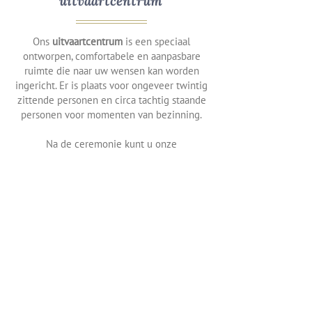
uitvaartcentrum
Ons
uitvaartcentrum
is een speciaal
ontworpen, comfortabele en aanpasbare
ruimte die naar uw wensen kan worden
ingericht. Er is plaats voor ongeveer twintig
zittende personen en circa tachtig staande
personen voor momenten van bezinning.
Na de ceremonie kunt u onze
cateringservice inschakelen om dit moment
van samenzijn en eerbetoon voort te zetten
met een hapje en een drankje.
Bij een overlijden rond Ukkel of
Brussel staat Begrafenissen