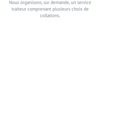
Nous organisons, sur demande, un service
traiteur comprenant plusieurs choix de
collations.
Nous sommes à votre service
7j/7 à Bruxelles et ses environs.
Contactez-nous pour toute
question ou demande
d’informations.
02 374 53 26
CONTACTEZ-NOUS